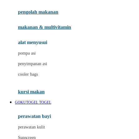
Joie
pengolah makanan
Joolz
Jujube
makanan & multivitamin
K
alat menyusui
Kiddycuts
pompa asi
Kumon
penyimpanan asi
L
cooler bags
Leapfrog
kursi makan
Leclerc
GOKUTOGEL TOGEL
Lee Vierra
Lillebaby
perawatan bayi
Little Bird Told Me
perawatan kulit
Little Miss Janis
Sunscreen