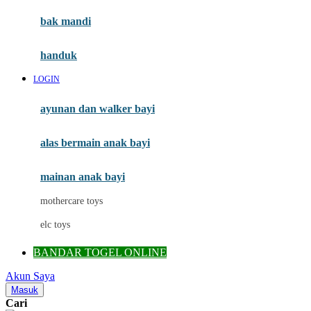
Moby
bak mandi
Momami
handuk
Mothercare
LOGIN
Mustela
ayunan dan walker bayi
My Buddy Tag
My K
alas bermain anak bayi
N
mainan anak bayi
Naif
mothercare toys
Nike
elc toys
Nordic Natural
BANDAR TOGEL ONLINE
Nuby
Akun Saya
Nuna
Masuk
Cari