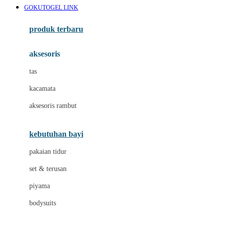
GOKUTOGEL LINK
Azetabio
produk terbaru
B
aksesoris
Baabaasheepz
tas
Babiators
kacamata
Baby Dove
aksesoris rambut
Baby Jogger
Baby Rovega
kebutuhan bayi
Babybee
pakaian tidur
Banana Boat
set & terusan
Banz
piyama
Barbie
bodysuits
Beaba