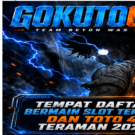
Squishmallows
Starbooks
Stick-O
Stokke
Sudocrem
Sumimo
Sunnylife
Sun-Staches
Swimava
T
Tommee Tippee
Trunki
Tutti Bambini