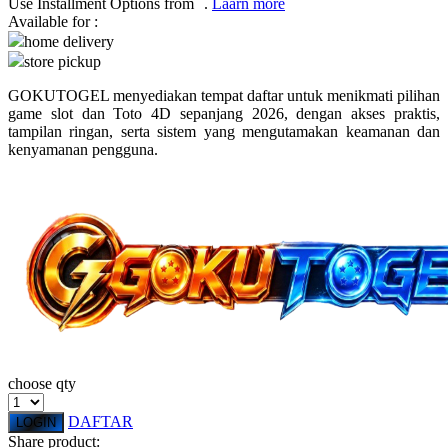
Use Installment Options from
.
Laarn more
Available for :
Q
home delivery
store pickup
QV Baby
GOKUTOGEL menyediakan tempat daftar untuk menikmati pilihan
R
game slot dan Toto 4D sepanjang 2026, dengan akses praktis,
tampilan ringan, serta sistem yang mengutamakan keamanan dan
Real Shades
kenyamanan pengguna.
Red Castle
Ribbon Madness
S
Sebamed
Silver Cross
Simply Idea
choose qty
Skip Hop
DAFTAR
LOGIN
Spectra
Share product: