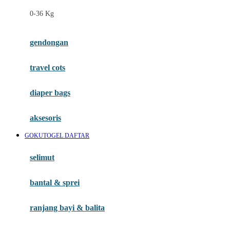
Felt So Sweet
0-36 Kg
Fisher Price
Flipper
gendongan
Friends Of Sally
travel cots
G
diaper bags
Gb
Geko
aksesoris
Graco
GOKUTOGEL DAFTAR
Gund
selimut
H
bantal & sprei
Habbie
Haenim
ranjang bayi & balita
Happy Horse