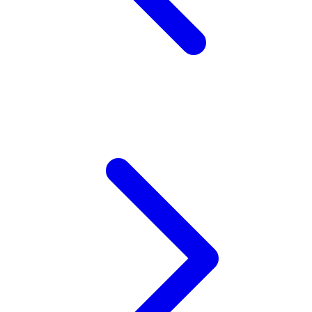
Xootz
Y
Yamatoya
Z
Zaxy
Zoggs
0-9
4Moms
59S